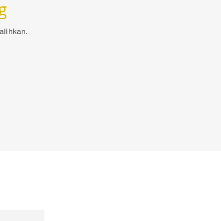
g
alihkan.
kin Pro