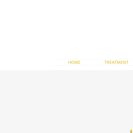
WA:+62 856-9110-
3090
HOME
TREATMENT